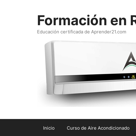
Saltar
al
Formación en R
contenido
Educación certificada de Aprender21.com
Inicio
Curso de Aire Acondicionado