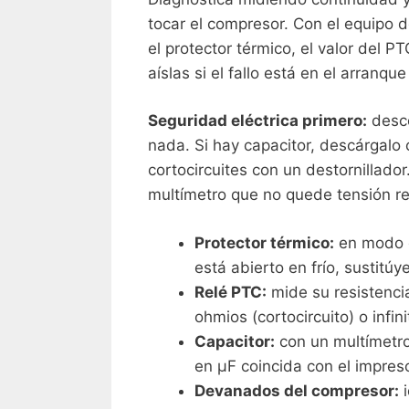
tocar el compresor. Con el equipo d
el protector térmico, el valor del P
aíslas si el fallo está en el arranque
Seguridad eléctrica primero:
desco
nada. Si hay capacitor, descárgalo 
cortocircuites con un destornillador
multímetro que no quede tensión re
Protector térmico:
en modo c
está abierto en frío, sustitúye
Relé PTC:
mide su resistencia
ohmios (cortocircuito) o infin
Capacitor:
con un multímetro
en µF coincida con el impres
Devanados del compresor:
i