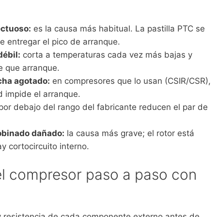
ectuoso:
es la causa más habitual. La pastilla PTC se
e entregar el pico de arranque.
débil:
corta a temperaturas cada vez más bajas y
e que arranque.
cha agotado:
en compresores que lo usan (CSIR/CSR),
 impide el arranque.
or debajo del rango del fabricante reducen el par de
obinado dañado:
la causa más grave; el rotor está
y cortocircuito interno.
l compresor paso a paso con
y resistencia de cada componente externo antes de