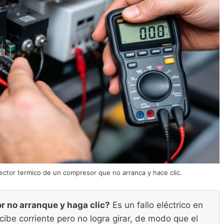
tector termico de un compresor que no arranca y hace clic.
r no arranque y haga clic?
Es un fallo eléctrico en
cibe corriente pero no logra girar, de modo que el