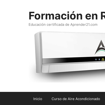
Saltar
al
Formación en R
contenido
Educación certificada de Aprender21.com
Inicio
Curso de Aire Acondicionado