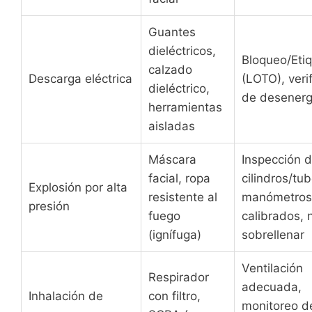
Guantes
dieléctricos,
Bloqueo/Eti
calzado
Descarga eléctrica
(LOTO), veri
dieléctrico,
de desenerg
herramientas
aisladas
Máscara
Inspección 
facial, ropa
cilindros/tub
Explosión por alta
resistente al
manómetro
presión
fuego
calibrados, 
(ignífuga)
sobrellenar
Ventilación
Respirador
adecuada,
Inhalación de
con filtro,
monitoreo d