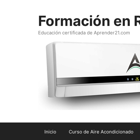
Saltar
al
Formación en R
contenido
Educación certificada de Aprender21.com
Inicio
Curso de Aire Acondicionado