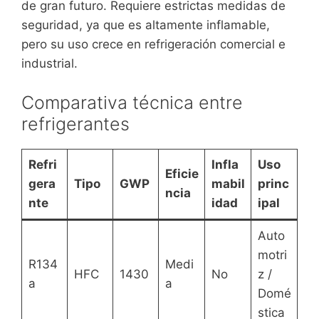
de gran futuro. Requiere estrictas medidas de
seguridad, ya que es altamente inflamable,
pero su uso crece en refrigeración comercial e
industrial.
Comparativa técnica entre
refrigerantes
Refri
Infla
Uso
Eficie
gera
Tipo
GWP
mabil
princ
ncia
nte
idad
ipal
Auto
motri
R134
Medi
HFC
1430
No
z /
a
a
Domé
stica