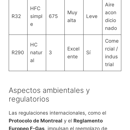
Aire
HFC
Muy
acon
R32
simpl
675
Leve
alta
dicio
e
nado
Come
HC
Excel
rcial /
R290
natur
3
Sí
ente
indus
al
trial
Aspectos ambientales y
regulatorios
Las regulaciones internacionales, como el
Protocolo de Montreal
y el
Reglamento
Europeo F-Gas
, impulsan el reemplazo de