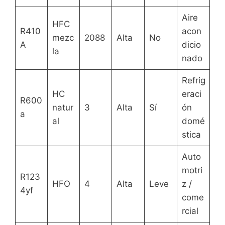
Aire
HFC
R410
acon
mezc
2088
Alta
No
A
dicio
la
nado
Refrig
HC
eraci
R600
natur
3
Alta
Sí
ón
a
al
domé
stica
Auto
motri
R123
HFO
4
Alta
Leve
z /
4yf
come
rcial