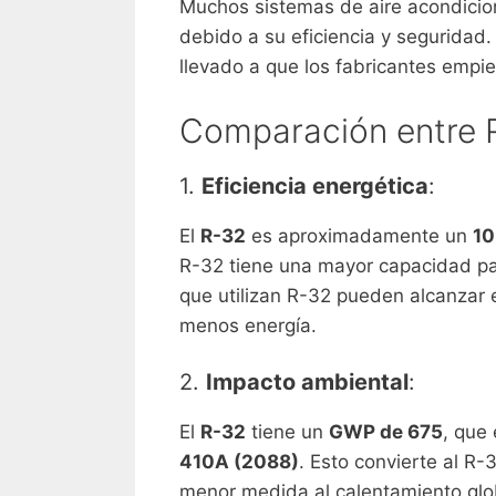
Muchos sistemas de aire acondicio
debido a su eficiencia y seguridad
llevado a que los fabricantes empi
Comparación entre R
1.
Eficiencia energética
:
El
R-32
es aproximadamente un
10
R-32 tiene una mayor capacidad para
que utilizan R-32 pueden alcanzar e
menos energía.
2.
Impacto ambiental
:
El
R-32
tiene un
GWP de 675
, que
410A (2088)
. Esto convierte al R
menor medida al calentamiento glo