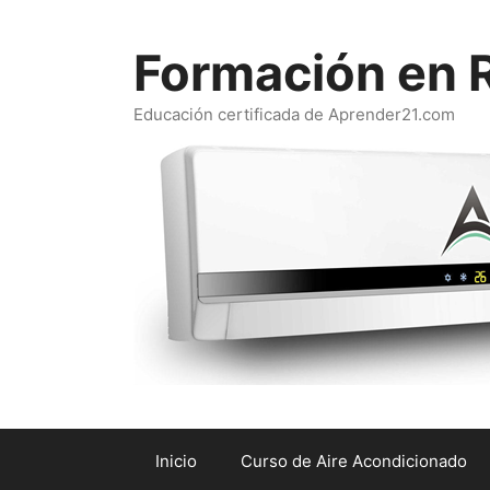
Saltar
al
Formación en R
contenido
Educación certificada de Aprender21.com
Inicio
Curso de Aire Acondicionado