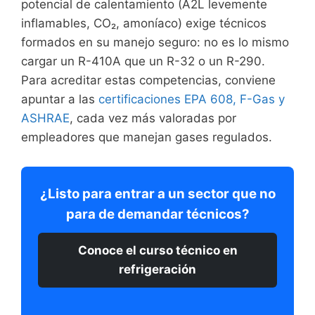
potencial de calentamiento (A2L levemente
inflamables, CO₂, amoníaco) exige técnicos
formados en su manejo seguro: no es lo mismo
cargar un R-410A que un R-32 o un R-290.
Para acreditar estas competencias, conviene
apuntar a las
certificaciones EPA 608, F-Gas y
ASHRAE
, cada vez más valoradas por
empleadores que manejan gases regulados.
¿Listo para entrar a un sector que no
para de demandar técnicos?
Conoce el curso técnico en
refrigeración